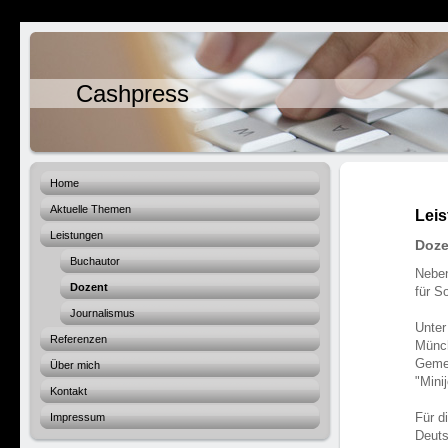
Cashpress
Home
Aktuelle Themen
Lei
Leistungen
Doze
Buchautor
Neben
Dozent
für S
Journalismus
Unter
Referenzen
Münch
Gemei
Über mich
"Mini
Kontakt
Für d
Impressum
Deuts